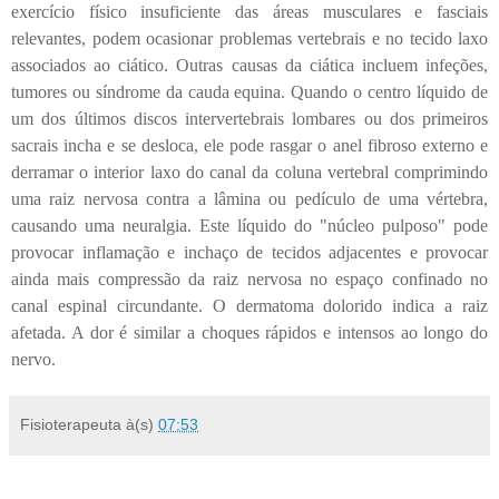
exercício físico insuficiente das áreas musculares e fasciais
relevantes, podem ocasionar problemas vertebrais e no tecido laxo
associados ao ciático. Outras causas da ciática incluem infeções,
tumores ou síndrome da cauda equina. Quando o centro líquido de
um dos últimos discos intervertebrais lombares ou dos primeiros
sacrais incha e se desloca, ele pode rasgar o anel fibroso externo e
derramar o interior laxo do canal da coluna vertebral comprimindo
uma raiz nervosa contra a lâmina ou pedículo de uma vértebra,
causando uma neuralgia. Este líquido do "núcleo pulposo" pode
provocar inflamação e inchaço de tecidos adjacentes e provocar
ainda mais compressão da raiz nervosa no espaço confinado no
canal espinal circundante. O dermatoma dolorido indica a raiz
afetada. A dor é similar a choques rápidos e intensos ao longo do
nervo.
Fisioterapeuta
à(s)
07:53