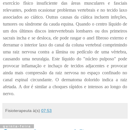
exercício físico insuficiente das áreas musculares e fasciais
relevantes, podem ocasionar problemas vertebrais e no tecido laxo
associados ao ciático. Outras causas da ciática incluem infeções,
tumores ou síndrome da cauda equina. Quando o centro líquido de
um dos últimos discos intervertebrais lombares ou dos primeiros
sacrais incha e se desloca, ele pode rasgar o anel fibroso externo e
derramar o interior laxo do canal da coluna vertebral comprimindo
uma raiz nervosa contra a lâmina ou pedículo de uma vértebra,
causando uma neuralgia. Este líquido do "núcleo pulposo" pode
provocar inflamação e inchaço de tecidos adjacentes e provocar
ainda mais compressão da raiz nervosa no espaço confinado no
canal espinal circundante. O dermatoma dolorido indica a raiz
afetada. A dor é similar a choques rápidos e intensos ao longo do
nervo.
Fisioterapeuta
à(s)
07:53
quinta-feira