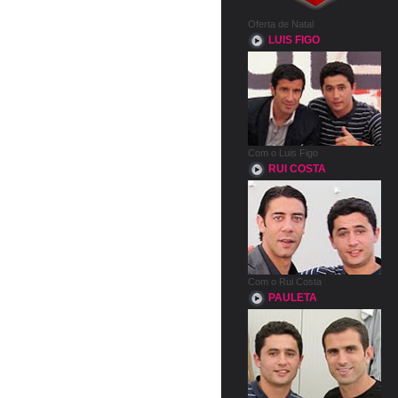
Oferta de Natal
LUIS FIGO
Com o Luis Figo
RUI COSTA
Com o Rui Costa
PAULETA