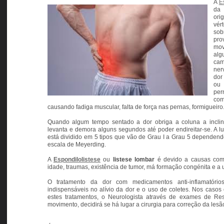
A
E
da
ori
vér
sob
pro
mov
alg
ca
ner
dor
ou 
per
co
causando fadiga muscular, falta de força nas pernas, formigueiro
Quando algum tempo sentado a dor obriga a coluna a inclin
levanta e demora alguns segundos até poder endireitar-se. A lu
está dividido em 5 tipos que vão de Grau I a Grau 5 dependen
escala de Meyerding.
A
Espondilolistese
ou
listese lombar
é devido a causas como
idade, traumas, existência de tumor, má formação congénita e a 
O tratamento da dor com medicamentos anti-inflamatórios
indispensáveis no alívio da dor e o uso de coletes. Nos caso
estes tratamentos, o Neurologista através de exames de R
movimento, decidirá se há lugar a cirurgia para correção da lesã