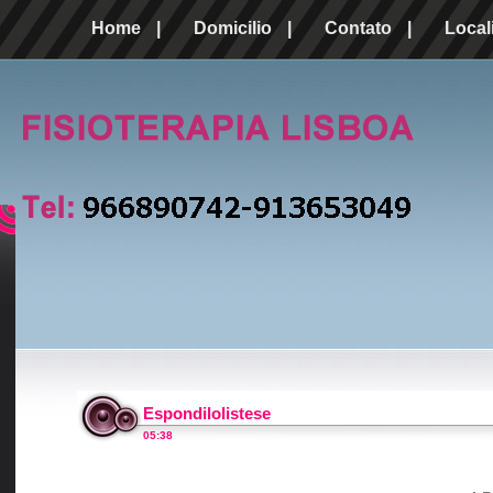
Home
|
Domicilio
|
Contato
|
Local
Espondilolistese
05:38