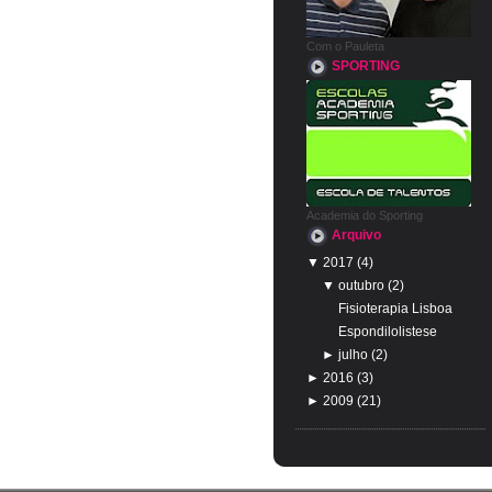
Com o Pauleta
SPORTING
Academia do Sporting
Arquivo
▼
2017
(4)
▼
outubro
(2)
Fisioterapia Lisboa
Espondilolistese
►
julho
(2)
►
2016
(3)
►
2009
(21)