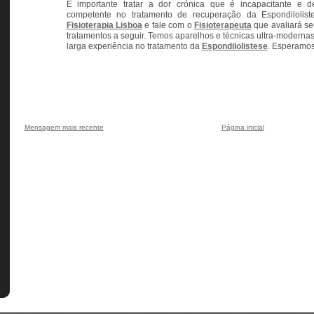
É importante tratar a dor crónica que é incapacitante e 
competente no tratamento de recuperação da Espondilolis
Fisioterapia Lisboa
e fale com o
Fisioterapeuta
que avaliará se
tratamentos a seguir. Temos aparelhos e técnicas ultra-moderna
larga experiência no tratamento da
Espondilolistese
. Esperamos 
Mensagem mais recente
Página inicial