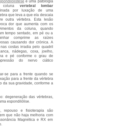
spondilolistese
é uma patologia
 coluna
vertebral lombar
ginada por luxação de uma
tebra que leva a que ela descaia
re outra vértebra. Esta lesão
voca dor que aumenta com os
imentos da coluna, quando
um tempo sentado, em pé ou a
minhar comprime as raízes
vosas causando dor crónica. A
 nas costas irradia pelo quadril
anca, nádegas, coxa, joelho,
na e pé conforme o grau de
mpressão do nervo ciático
.
ar-se para a frente quando se
xação para a frente da vértebra
do da sua gravidade, conforme a
: degeneração das vértebras,
uma espondilólise.
, repouso e fisioterapia são
s em que não haja melhoria com
essonância Magnética e RX em
o.