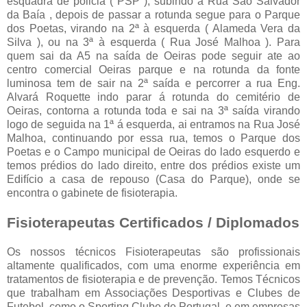
esquadra de policia ( PSP ), subindo a Rua São Salvador
da Baía , depois de passar a rotunda segue para o Parque
dos Poetas, virando na 2ª à esquerda ( Alameda Vera da
Silva ), ou na 3ª à esquerda ( Rua José Malhoa ). Para
quem sai da A5 na saída de Oeiras pode seguir ate ao
centro comercial Oeiras parque e na rotunda da fonte
luminosa tem de sair na 2ª saída e percorrer a rua Eng.
Alvará Roquette indo parar á rotunda do cemitério de
Oeiras, contorna a rotunda toda e sai na 3ª saída virando
logo de seguida na 1ª á esquerda, ai entramos na Rua José
Malhoa, continuando por essa rua, temos o Parque dos
Poetas e o Campo municipal de Oeiras do lado esquerdo e
temos prédios do lado direito, entre dos prédios existe um
Edifício a casa de repouso (Casa do Parque), onde se
encontra o gabinete de fisioterapia.
Fisioterapeutas Certificados / Diplomados
Os nossos técnicos Fisioterapeutas são profissionais
altamente qualificados, com uma enorme experiência em
tratamentos de fisioterapia e de prevenção. Temos Técnicos
que trabalham em Associações Desportivas e Clubes de
Futebol, como o Sporting Clube de Portugal, e em empresas