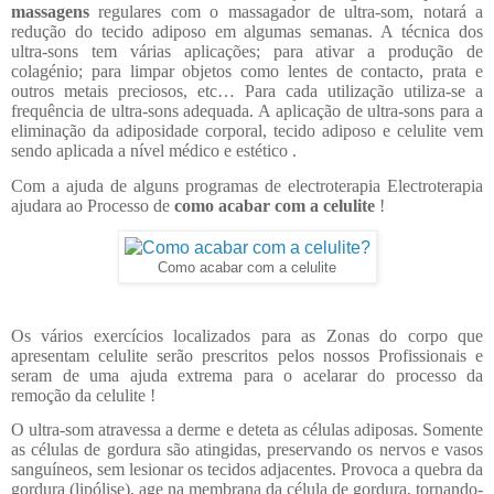
massagens
regulares com o massagador de ultra-som, notará a
redução do tecido adiposo em algumas semanas. A técnica dos
ultra-sons tem várias aplicações; para ativar a produção de
colagénio; para limpar objetos como lentes de contacto, prata e
outros metais preciosos, etc… Para cada utilização utiliza-se a
frequência de ultra-sons adequada. A aplicação de ultra-sons para a
eliminação da adiposidade corporal, tecido adiposo e celulite vem
sendo aplicada a nível médico e estético .
Com a ajuda de alguns programas de electroterapia Electroterapia
ajudara ao Processo de
como acabar com a celulite
!
Como acabar com a celulite
Os vários exercícios localizados para as Zonas do corpo que
apresentam celulite serão prescritos pelos nossos Profissionais e
seram de uma ajuda extrema para o acelarar do processo da
remoção da celulite !
O ultra-som atravessa a derme e deteta as células adiposas. Somente
as células de gordura são atingidas, preservando os nervos e vasos
sanguíneos, sem lesionar os tecidos adjacentes. Provoca a quebra da
gordura (lipólise), age na membrana da célula de gordura, tornando-