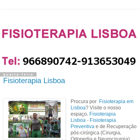
quarta-feira
Fisioterapia Lisboa
Procura por
Fisioterapia em
Lisboa
? Visite o nosso
espaço
.
Fisioterapia
Lisboa
-
Fisioterapia
Preventiva
e de Recuperação
pós-cirúrgica (Cirurgia,
Ortopedia e Neurocirurgia).