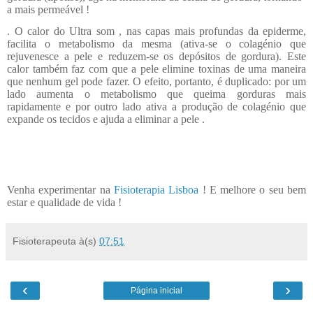
a mais permeável !
. O calor do Ultra som , nas capas mais profundas da epiderme,
facilita o metabolismo da mesma (ativa-se o colagénio que
rejuvenesce a pele e reduzem-se os depósitos de gordura). Este
calor também faz com que a pele elimine toxinas de uma maneira
que nenhum gel pode fazer. O efeito, portanto, é duplicado: por um
lado aumenta o metabolismo que queima gorduras mais
rapidamente e por outro lado ativa a produção de colagénio que
expande os tecidos e ajuda a eliminar a pele .
Venha experimentar na
Fisioterapia Lisboa
! E melhore o seu bem
estar e qualidade de vida !
Fisioterapeuta
à(s)
07:51
‹
›
Página inicial